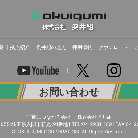
昭和34年
1960
昭和34～35年
昭和35年
｜
｜
｜
｜
｜
要
拠点紹介
奥井組の歴史
採用情報
ダウンロード
埼玉県入間市に9
1961
昭和36年6月＿
昭和36年
｜
｜
入間市扇台に資材
お問い合わせ
1962
昭和37年
1963
宇宙につながる会社 株式会社奥井組
昭和30年台後半
0055 埼玉県入間市新光191番地1 TEL:04-2931-1091 FAX:
04-2
昭和38年
© OKUIGUMI CORPORATION. All Rights Reserved