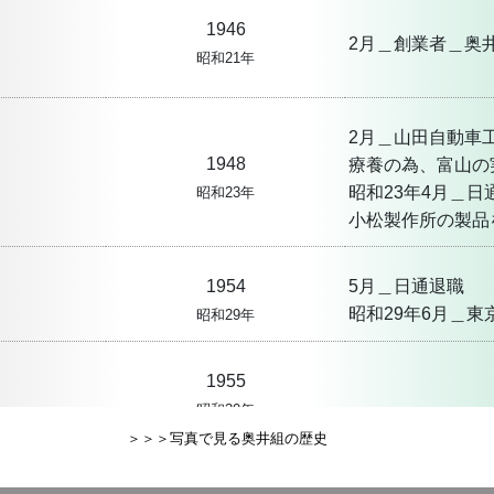
1946
2月＿創業者＿奥
昭和21年
2月＿山田自動車
1948
療養の為、富山の
昭和23年4月＿
昭和23年
小松製作所の製品
1954
5月＿日通退職
昭和29年6月＿
昭和29年
1955
昭和30年
＞＞＞写真で見る奥井組の歴史
1959
東京都足立区千住