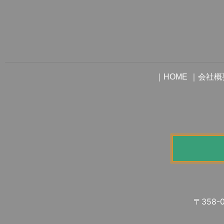
「だっこちゃん」ブーム
｜
｜
HOME
会社概
ジョン・F・ケネディが米大統領に就任
国産旅客機YS-11がテスト飛行
大阪駅に日本初の横断歩道橋
〒358-