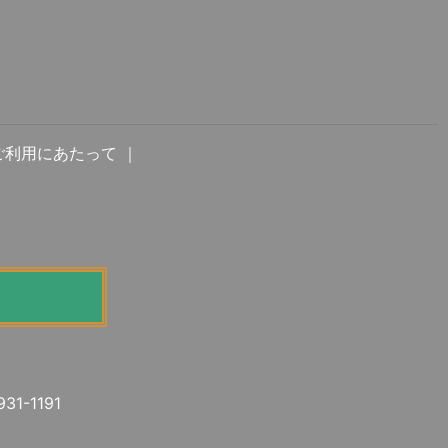
＿建設現場への重機搬入の仕事が増える
｜
ご利用にあたって
00坪の土地を購入
奥井建輸を株式会社に組織変更
倉庫・車両整備工場を建設
＿富士スバルライン工事
931-1191