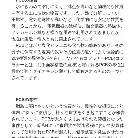
PCBの性質
水にきわめて溶けにくく、沸点が高いなど物理的な性質
を有する主に油状の物質です。また、熱で分解しにくい、
不燃性、電気絶縁性が高いなど、化学的にも安定な性質を
有することから、 電気機器の絶縁油、熱交換器の熱媒体、
ノンカーボン紙など様々な用途で利用されてきましたが、
現在は製造・輸入ともに禁止されています。
PCBとはポリ塩化ビフェニル化合物の総称であり、その
分子に保有する塩素の数やその位置の違いにより理論的に
209種類の異性体が存在し、なかでもコプラナーPCB(コプ
ラナーとは、共平面状構造の意味)と呼ばれるPCBの毒性は
極めて強くダイオキシン類として総称されるもののーつと
されています。
PCBの毒性
脂肪に溶けやすいという性質から、慢性的な摂取により
体内 に徐々に蓄積し、様々な症状を引き起こすことが報告
されています。PCBが大きく取りあげられる契機となった
事件として、昭和43年に食用油の製造過程において熱媒体
として使用されたPCBが混入し、健康被害を発生させたカ