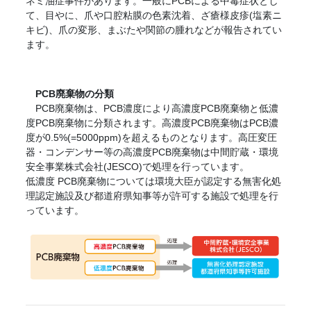
ネミ油症事件があります。一般にPCBによる中毒症状とし
て、目やに、爪や口腔粘膜の色素沈着、ざ瘡様皮疹(塩素ニ
キビ)、爪の変形、まぶたや関節の腫れなどが報告されてい
ます。
PCB廃棄物の分類
PCB廃棄物は、PCB濃度により高濃度PCB廃棄物と低濃
度PCB廃棄物に分類されます。高濃度PCB廃棄物はPCB濃
度が0.5%(=5000ppm)を超えるものとなります。高圧変圧
器・コンデンサー等の高濃度PCB廃棄物は中間貯蔵・環境
安全事業株式会社(JESCO)で処理を行っています。
低濃度 PCB廃棄物については環境大臣が認定する無害化処
理認定施設及び都道府県知事等が許可する施設で処理を行
っています。