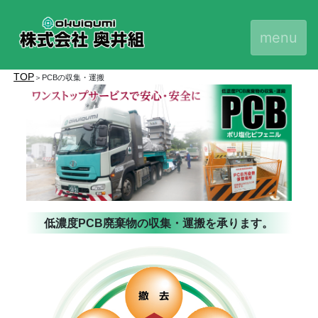
menu
TOP
＞PCBの収集・運搬
低濃度PCB廃棄物の
収集・運搬を承ります。