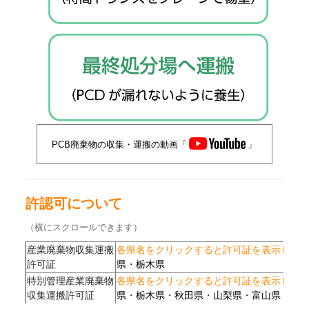
PCB廃棄物の収集・運搬の動画「
」
許認可について
（横にスクロールできます）
産業廃棄物収集運搬
各県名をクリックすると許可証を表示します>
許可証
県
・
栃木県
特別管理産業廃棄物
各県名をクリックすると許可証を表示します>
収集運搬許可証
県
・
栃木県
・
秋田県
・
山梨県
・
富山県
・
長